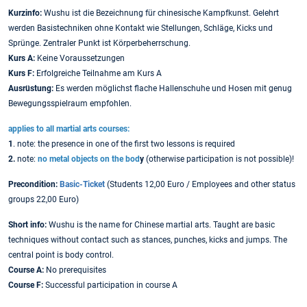
Kurzinfo:
Wushu ist die Bezeichnung für chinesische Kampfkunst. Gelehrt
werden Basistechniken ohne Kontakt wie Stellungen, Schläge, Kicks und
Sprünge. Zentraler Punkt ist Körperbeherrschung.
Kurs A:
Keine Voraussetzungen
Kurs F:
Erfolgreiche Teilnahme am Kurs A
Ausrüstung:
Es werden möglichst flache Hallenschuhe und Hosen mit genug
Bewegungsspielraum empfohlen.
applies to all martial arts courses:
1
. note: the presence in one of the first two lessons is required
2.
note:
no metal objects on the
bod
y
(otherwise participation is not possible)!
Precondition:
Basic-Ticket
(Students 12,00 Euro / Employees and other status
groups 22,00 Euro)
Short info:
Wushu is the name for Chinese martial arts. Taught are basic
techniques without contact such as stances, punches, kicks and jumps. The
central point is body control.
Course A:
No prerequisites
Course F:
Successful participation in course A