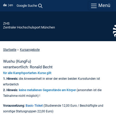
Menü
de
en
Google Suche
ZHS
Zentraler Hochschulsport München
Startseite
Kursangebote
Wushu (KungFu)
verantwortlich: Ronald Becht
für alle Kampfsportarten-Kurse gilt:
1. Hinweis:
die Anwesenheit in einer der ersten beiden Kursstunden ist
erforderlich
2. Hinweis
:
keine metallenen Gegenstände am Körper
(ansonsten ist die
Teilnahme nicht möglich) !
Voraussetzung:
Basic-Ticket
(Studierende 12,00 Euro / Beschäftigte und
sonstige Statusgruppen 22,00 Euro)