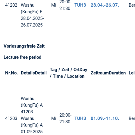
20:00-
41202
Wushu
Mi
TUH3
28.04.-
26.07.
Be
21:30
(KungFu) F
28.04.2025-
26.07.2025
Vorlesungsfreie Zeit
Lecture free period
Tag / Zeit / Ort
Day
Nr.
No.
Details
Detail
Zeitraum
Duration
Le
/ Time / Location
Wushu
(KungFu)
A
41203
20:00-
41203
Wushu
Mi
TUH3
01.09.-
11.10.
Be
21:30
(KungFu) A
01.09.2025-