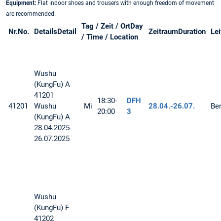
Equipment:
Flat indoor shoes and trousers with enough freedom of movement
are recommended.
Tag / Zeit / Ort
Day
Nr.
No.
Details
Detail
Zeitraum
Duration
Le
/ Time / Location
Wushu
(KungFu)
A
41201
18:30-
DFH
41201
Wushu
Mi
28.04.-
26.07.
Be
20:00
3
(KungFu) A
28.04.2025-
26.07.2025
Wushu
(KungFu)
F
41202