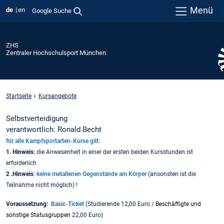
Menü
de
en
Google Suche
ZHS
Zentraler Hochschulsport München
Startseite
Kursangebote
Selbstverteidigung
verantwortlich: Ronald Becht
für alle Kampfsportarten-Kurse gilt:
1. Hinweis:
die Anwesenheit in einer der ersten beiden Kursstunden ist
erforderlich
2 .Hinweis
:
keine metallenen Gegenstände am Körper
(ansonsten ist die
Teilnahme nicht möglich) !
Voraussetzung:
Basic-Ticket
(Studierende 12,00 Euro /
Beschäftigte und
sonstige Statusgruppen
22,00 Euro)