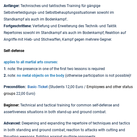
Anfänger:
Technisches und taktisches Training für gängige
Selbstverteidigungs- und Selbstbehauptungssituationen sowohl im
Standkampf als auch im Bodenkampf..
Fortgeschrittene:
Vertiefung und Erweiterung des Technik- und Taktik
Repertoires sowohl im Standkampf als auch im Bodenkampf, Reaktion auf
Angriffe mit Hieb- und Stichwaffen, Kampf gegen mehrere Gegner.
Self-defense
applies to all martial arts courses:
1
. note: the presence in one of the first two lessons is required
2.
note:
no metal objects on the body
(otherwise participation is not possible)!
Precondition:
Basic-Ticket
(Students 12,00 Euro /
Employees and other status
groups
22,00 Euro)
Beginner:
Technical and tactical training for common self-defense and
assertiveness situations in both stand-up and ground combat.
Advanced:
Deepening and expanding the repertoire of techniques and tactics
in both standing and ground combat, reaction to attacks with cutting and
thrusting weapons, fighting against multiple opponents.