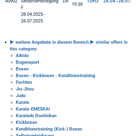
40902
Selbstverteidigung
Do
TUH3
28.04.-
26.07.
19:30
F
28.04.2025-
26.07.2025
► weitere Angebote in diesem Bereich:
► similar offers in
this category:
Aikido
Bogensport
Boxen
Boxen - Kickboxen - Konditionstraining
Fechten
Jiu-Jitsu
Judo
Karate
Karate-EMESKAI
Karatedo Doshinkan
Kickboxen
Konditionstraining (Kick-) Boxen
Selbstverteidigung