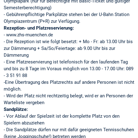
Olympiapark (nur für Berechtigte mit Basic-Ticket und gültiger
Semesterberechtigung)
- Gebührenpflichtige Parkplätze stehen bei der U-Bahn Station
Olympiazentrum (P+R) zur Verfügung.
Rezeption- und Platzreservierung:
- www.zhs-muenchen.de
- Die Rezeption ist wie folgt besetzt: + Mo - Fr: ab 13.00 Uhr bis
zur Dämmerung + Sa/So/Feiertage: ab 9.00 Uhr bis zur
Dämmerung
- Eine Platzreservierung ist telefonisch für den laufenden Tag
und bis zu 8 Tage im Voraus möglich von 13.00 - 17.00 Uhr: 089
- 3 51 91 88
-Eine Übertragung des Platzrechts auf andere Personen ist nicht
möglich.
- Wird der Platz nicht rechtzeitig belegt, wird er an Personen der
Warteliste vergeben
Sandplätze:
- Vor Ablauf der Spielzeit ist der komplette Platz von den
Spielern abzuziehen
- Die Sandplätze dürfen nur mit dafür geeigneten Tennisschuhen
(keine Joggingschuhe!) betreten werden