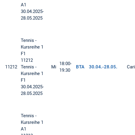
A1
30.04.2025-
28.05.2025
Tennis -
Kursreihe 1
F1
11212
18:00-
11212
Tennis -
Mi
BTA
30.04.-
28.05.
Car
19:30
Kursreihe 1
F1
30.04.2025-
28.05.2025
Tennis -
Kursreihe 1
A1