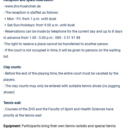
- www.zhs-muenchen.de
- The reception is staffed as follows:
+ Mon - Fri: from 1 p.m. until dusk
+ Sat/Sun/holidays: from 9.00 a.m. until dusk
- Reservations can be made by telephone for the current day and up to 8 days
in advance from 1.00 - 5.00 p.m.: 089 - 3 51 91 88
-The right to reserve a place cannot be transferred to another person.
- If the court is not occupied in time, it will be given to persons on the waiting
list.
Clay courts:
- Before the end of the playing time, the entire court must be vacated by the
players.
- The clay courts may only be entered with suitable tennis shoes (no jogging
shoes!)
Tennis wall:
- Courses of the ZHS and the Faculty of Sport and Health Sciences have
priority at the tennis wall
Equipment:
Participants bring their own tennis rackets and special tennis