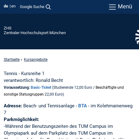
Menü
de
en
Google Suche
ZHS
Zentraler Hochschulsport München
Startseite
Kursangebote
Tennis - Kursreihe 1
verantwortlich: Ronald Becht
Voraussetzung:
Basic-Ticket
(Studierende 12,00 Euro /
Beschäftigte und
sonstige Statusgruppen
22,00 Euro)
Adresse:
Beach- und Tennisanlage -
BTA
- im Kolehmainenweg
7
Parkmöglichkeit:
-Während der Benutzungszeiten des TUM Campus im
Olympiapark auf dem Parkplatz des TUM Campus im