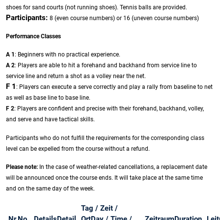
shoes for sand courts (not running shoes). Tennis balls are provided.
Participants:
8 (even course numbers) or 16 (uneven course numbers)
Performance Classes
A 1
: Beginners with no practical experience.
A 2
: Players are able to hit a forehand and backhand from service line to
service line and return a shot as a volley near the net.
F 1
: Players can execute a serve correctly and play a rally from baseline to net
as well as base line to base line.
F 2
: Players are confident and precise with their forehand, backhand, volley,
and serve and have tactical skills.
Participants who do not fulfill the requirements for the corresponding class
level can be expelled from the course without a refund.
Please note:
In the case of weather-related cancellations, a replacement date
will be announced once the course ends. It will take place at the same time
and on the same day of the week.
Tag / Zeit /
Nr.
No.
Details
Detail
Ort
Day / Time /
Zeitraum
Duration
Lei