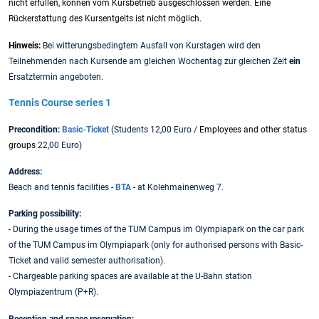
nicht erfüllen, können vom Kursbetrieb ausgeschlossen werden. Eine
Rückerstattung des Kursentgelts ist nicht möglich.
Hinweis:
Bei witterungsbedingtem Ausfall von Kurstagen wird den
Teilnehmenden nach Kursende am gleichen Wochentag zur gleichen Zeit
ein
Ersatztermin angeboten.
Tennis Course series 1
Precondition:
Basic-Ticket
(Students 12,00 Euro /
Employees and other status
groups
22,00 Euro)
Address:
Beach and tennis facilities -
BTA
- at Kolehmainenweg 7.
Parking possibility:
- During the usage times of the TUM Campus im Olympiapark on the car park
of the TUM Campus im Olympiapark (only for authorised persons with Basic-
Ticket and valid semester authorisation).
- Chargeable parking spaces are available at the U-Bahn station
Olympiazentrum (P+R).
Reception and space reservation: