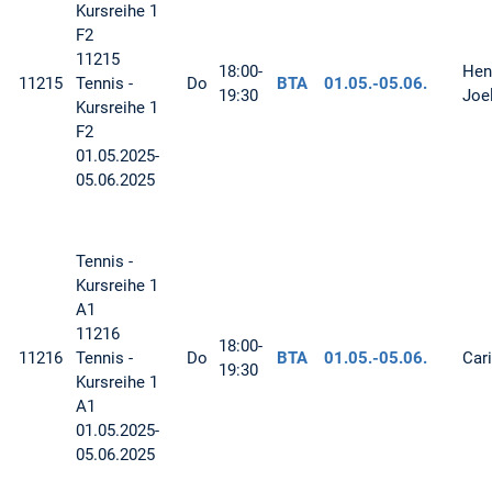
Kursreihe 1
F2
11215
18:00-
Hend
11215
Tennis -
Do
BTA
01.05.-
05.06.
19:30
Joe
Kursreihe 1
F2
01.05.2025-
05.06.2025
Tennis -
Kursreihe 1
A1
11216
18:00-
11216
Tennis -
Do
BTA
01.05.-
05.06.
Car
19:30
Kursreihe 1
A1
01.05.2025-
05.06.2025