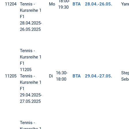
18:00-
11204
Tennis -
Mo
BTA
28.04.-
26.05.
Yan
19:30
Kursreihe 1
F1
28.04.2025-
26.05.2025
Tennis -
Kursreihe 1
F1
11205
16:30-
Ste
11205
Tennis -
Di
BTA
29.04.-
27.05.
18:00
Seb
Kursreihe 1
F1
29.04.2025-
27.05.2025
Tennis -