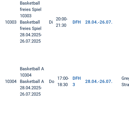
Basketball
freies Spiel
10303
20:00-
10303
Basketball
Di
DFH
28.04.-
26.07.
21:30
freies Spiel
28.04.2025-
26.07.2025
Basketball
A
10304
17:00-
DFH
Gre
10304
Basketball A
Do
28.04.-
26.07.
18:30
3
Str
28.04.2025-
26.07.2025