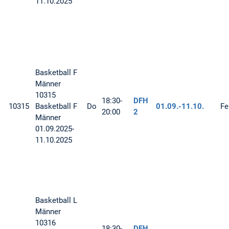
11.10.2025
Basketball
F
Männer
10315
18:30-
DFH
10315
Basketball F
Do
01.09.-
11.10.
Fe
20:00
2
Männer
01.09.2025-
11.10.2025
Basketball
L
Männer
10316
18:30-
DFH