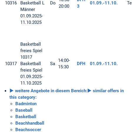
10316
Basketball L
Do
01.09.-
11.10.
Te
20:00
3
Männer
01.09.2025-
11.10.2025
Basketball
freies Spiel
10317
14:00-
10317
Basketball
Sa
DFH
01.09.-
11.10.
15:30
freies Spiel
01.09.2025-
11.10.2025
► weitere Angebote in diesem Bereich:
► similar offers in
this category:
Badminton
Baseball
Basketball
Beachhandball
Beachsoccer