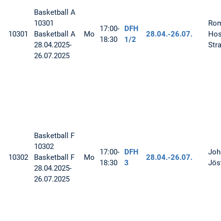
Basketball
A
10301
Ro
17:00-
DFH
10301
Basketball A
Mo
28.04.-
26.07.
Hos
18:30
1/2
28.04.2025-
Str
26.07.2025
Basketball
F
10302
17:00-
DFH
Joh
10302
Basketball F
Mo
28.04.-
26.07.
18:30
3
Jös
28.04.2025-
26.07.2025