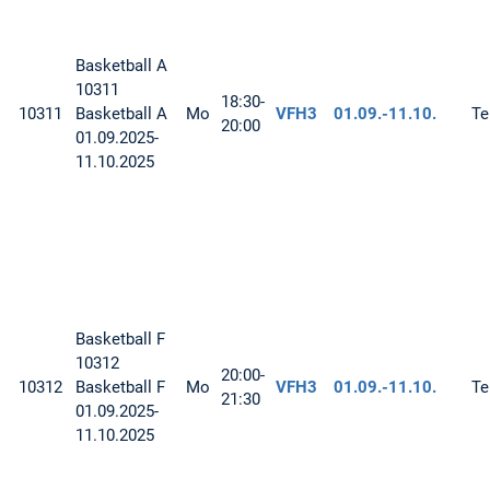
Basketball
A
10311
18:30-
10311
Basketball A
Mo
VFH3
01.09.-
11.10.
Te
20:00
01.09.2025-
11.10.2025
Basketball
F
10312
20:00-
10312
Basketball F
Mo
VFH3
01.09.-
11.10.
Te
21:30
01.09.2025-
11.10.2025