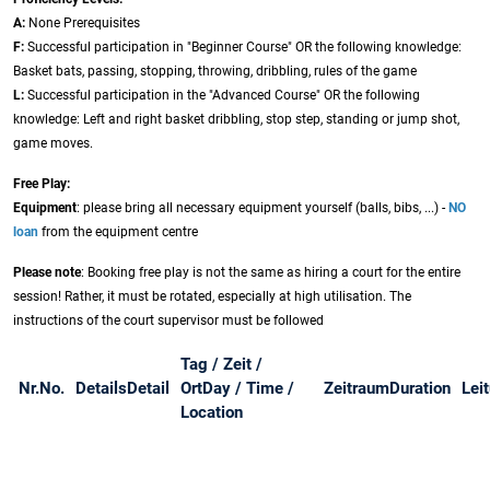
A:
None Prerequisites
F:
Successful participation in "Beginner Course" OR the following knowledge:
Basket bats, passing, stopping, throwing, dribbling, rules of the game
L:
Successful participation in the "Advanced Course" OR the following
knowledge: Left and right basket dribbling, stop step, standing or jump shot,
game moves.
Free Play:
Equipment
: please bring all necessary equipment yourself (balls, bibs, ...) -
NO
loan
from the equipment centre
Please note
: Booking free play is not the same as hiring a court for the entire
session! Rather, it must be rotated, especially at high utilisation. The
instructions of the court supervisor must be followed
Tag / Zeit /
Nr.
No.
Details
Detail
Ort
Day / Time /
Zeitraum
Duration
Lei
Location