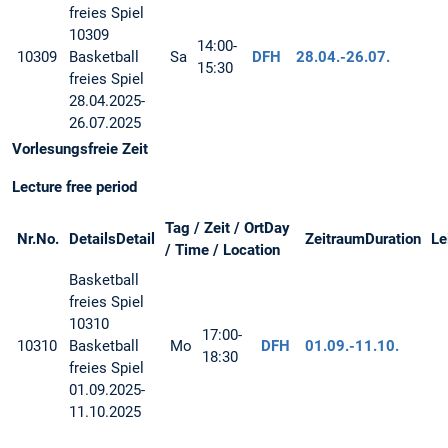
freies Spiel
10309
14:00-
10309
Basketball
Sa
DFH
28.04.-
26.07.
15:30
freies Spiel
28.04.2025-
26.07.2025
Vorlesungsfreie Zeit
Lecture free period
Tag / Zeit / Ort
Day
Nr.
No.
Details
Detail
Zeitraum
Duration
Le
/ Time / Location
Basketball
freies Spiel
10310
17:00-
10310
Basketball
Mo
DFH
01.09.-
11.10.
18:30
freies Spiel
01.09.2025-
11.10.2025