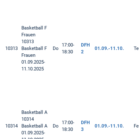
Basketball
F
Frauen
10313
17:00-
DFH
10313
Basketball F
Do
01.09.-
11.10.
Te
18:30
2
Frauen
01.09.2025-
11.10.2025
Basketball
A
10314
17:00-
DFH
10314
Basketball A
Do
01.09.-
11.10.
Fe
18:30
3
01.09.2025-