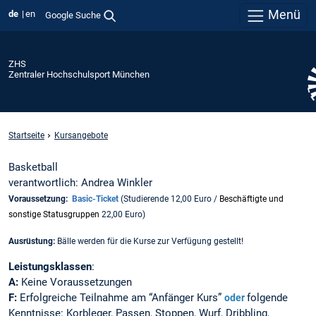
Menü
de
en
Google Suche
ZHS
Zentraler Hochschulsport München
Startseite
Kursangebote
Basketball
verantwortlich: Andrea Winkler
Voraussetzung:
Basic-Ticket
(Studierende 12,00 Euro /
Beschäftigte und
sonstige Statusgruppen
22,00 Euro)
Ausrüstung:
Bälle werden für die Kurse zur Verfügung gestellt!
Leistungsklassen
:
A:
Keine Voraussetzungen
F:
Erfolgreiche Teilnahme am “Anfänger Kurs”
folgende
oder
Kenntnisse: Korbleger, Passen, Stoppen, Wurf, Dribbling,