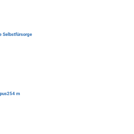
 Selbstfürsorge
pus
254 m