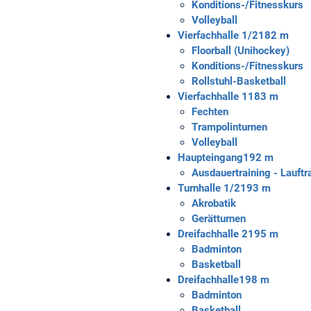
Konditions-/Fitnesskurs
Volleyball
Vierfachhalle 1/2
182 m
Floorball (Unihockey)
Konditions-/Fitnesskurs
Rollstuhl-Basketball
Vierfachhalle 1
183 m
Fechten
Trampolinturnen
Volleyball
Haupteingang
192 m
Ausdauertraining - Lauftr
Turnhalle 1/2
193 m
Akrobatik
Gerätturnen
Dreifachhalle 2
195 m
Badminton
Basketball
Dreifachhalle
198 m
Badminton
Basketball