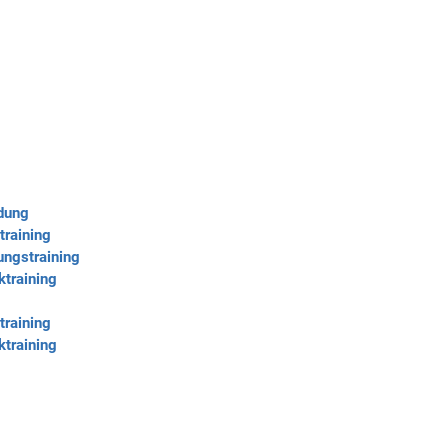
ldung
training
ungstraining
ktraining
training
ktraining