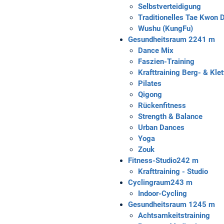
Selbstverteidigung
Traditionelles Tae Kwon 
Wushu (KungFu)
Gesundheitsraum 2
241 m
Dance Mix
Faszien-Training
Krafttraining Berg- & Klet
Pilates
Qigong
Rückenfitness
Strength & Balance
Urban Dances
Yoga
Zouk
Fitness-Studio
242 m
Krafttraining - Studio
Cyclingraum
243 m
Indoor-Cycling
Gesundheitsraum 1
245 m
Achtsamkeitstraining