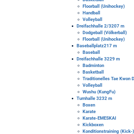
Floorball (Unihockey)
Handball
Volleyball
Dreifachhalle 2/3
207 m
Dodgeball (Völkerball)
Floorball (Unihockey)
Baseballplatz
217 m
Baseball
Dreifachhalle 3
229 m
Badminton
Basketball
Traditionelles Tae Kwon 
Volleyball
Wushu (KungFu)
Turnhalle 3
232 m
Boxen
Karate
Karate-EMESKAI
Kickboxen
Konditionstraining (Kick-