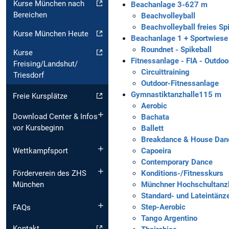
Kurse München nach
Beachanlage 3-6
27 m
Bereichen
Beachvolleyball
Beachvolleyball freies Spi
Kurse München Heute
Beachanlage 1 + Sportwiese
Roundnet - Spikeball
Kurse
Fitnessanlage - FIA - Outdoo
Freising/Landshut/
Circuittraining
Triesdorf
Outdoor-Fitnessanlage
Gymnastiktanzhalle
115 m
Freie Kursplätze
Aerobic
Download Center & Infos
Bachata
vor Kursbeginn
Ballett
Breakdance & House Dan
Capoeira
Wettkampfsport
Contemporary Dance
Konditions-/Fitnesskurs
Förderverein des ZHS
Münchner Hochschultanzk
München
Standard- und Lateintänz
Step-Aerobic
FAQs
Tango Argentino
Kontakt