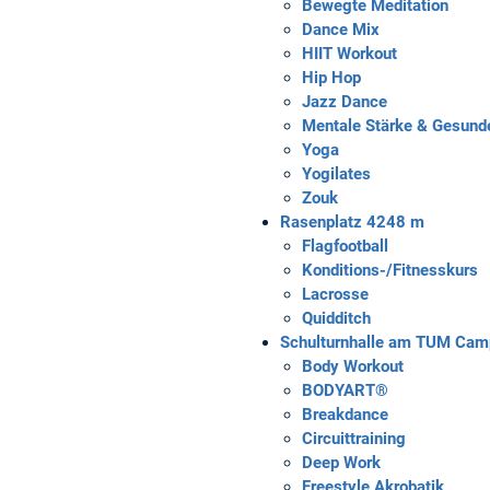
Bewegte Meditation
Dance Mix
HIIT Workout
Hip Hop
Jazz Dance
Mentale Stärke & Gesunde
Yoga
Yogilates
Zouk
Rasenplatz 4
248 m
Flagfootball
Konditions-/Fitnesskurs
Lacrosse
Quidditch
Schulturnhalle am TUM Cam
Body Workout
BODYART®
Breakdance
Circuittraining
Deep Work
Freestyle Akrobatik