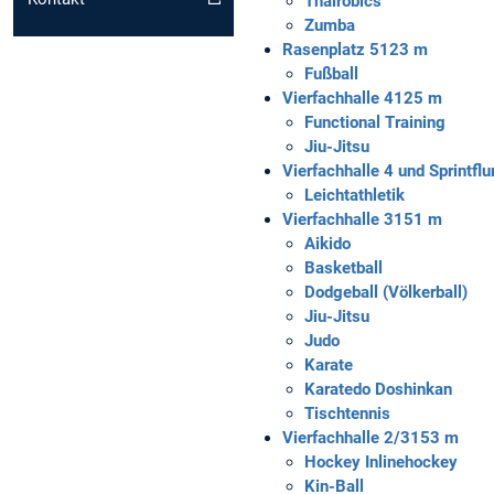
Thairobics
Zumba
Rasenplatz 5
123 m
Fußball
Vierfachhalle 4
125 m
Functional Training
Jiu-Jitsu
Vierfachhalle 4 und Sprintflu
Leichtathletik
Vierfachhalle 3
151 m
Aikido
Basketball
Dodgeball (Völkerball)
Jiu-Jitsu
Judo
Karate
Karatedo Doshinkan
Tischtennis
Vierfachhalle 2/3
153 m
Hockey Inlinehockey
Kin-Ball