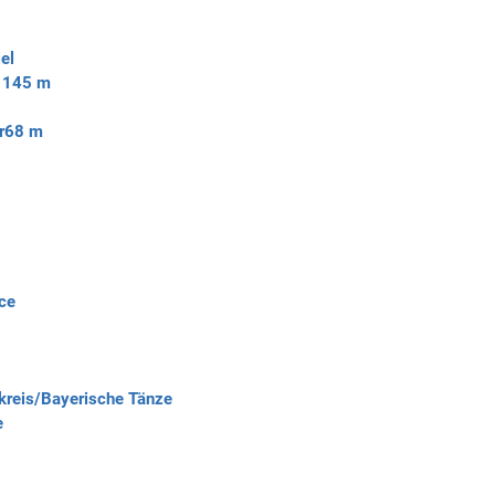
el
 1
45 m
r
68 m
ce
reis/Bayerische Tänze
e