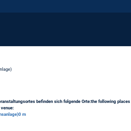
nlage)
ranstaltungsortes befinden sich folgende Orte:
the following places
s venue:
nsanlage)
0 m