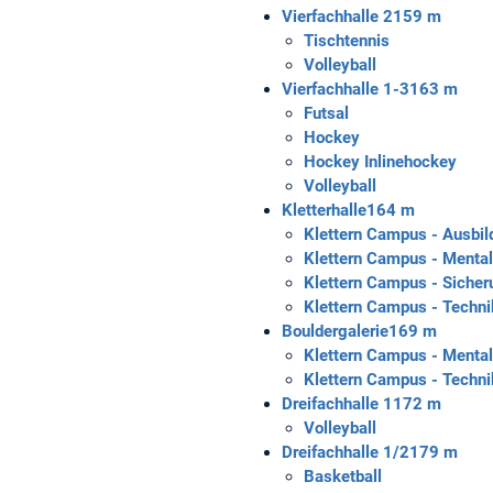
Vierfachhalle 2
159 m
Tischtennis
Volleyball
Vierfachhalle 1-3
163 m
Futsal
Hockey
Hockey Inlinehockey
Volleyball
Kletterhalle
164 m
Klettern Campus - Ausbi
Klettern Campus - Mental
Klettern Campus - Sicher
Klettern Campus - Techni
Bouldergalerie
169 m
Klettern Campus - Mental
Klettern Campus - Techni
Dreifachhalle 1
172 m
Volleyball
Dreifachhalle 1/2
179 m
Basketball