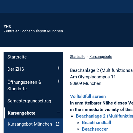
ZHS
Zentraler Hochschulsport München
Startseite
Startseite
Kursangebote
Der ZHS
Beachanlage 2 (Multifunktionsa
Am Olympiacampus 11
Öffnungszeiten &
80809 München
Standorte
Vollbild
full screen
Semestergrundbeitrag
in unmittelbarer Nähe dieses Ve
in the immediate vicinity of thi
Kursangebote
Beachanlage 2 (Multifunktio
Beachhandball
Kursangebot München
Beachsoccer