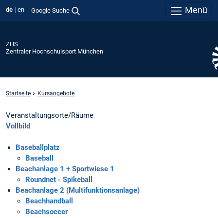
Menü
de
en
Google Suche
ZHS
Zentraler Hochschulsport München
Startseite
Kursangebote
Veranstaltungsorte/Räume
Vollbild
Baseballplatz
Baseball
Beachanlage 1 + Sportwiese 1
Roundnet - Spikeball
Beachanlage 2 (Multifunktionsanlage)
Beachhandball
Beachsoccer