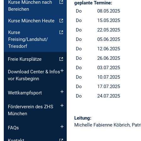
Kurse München nach
geplante Termine:
Bereichen
Do
08.05.2025
Do
15.05.2025
Kurse München Heute
Do
22.05.2025
Kurse
Do
05.06.2025
Freising/Landshut/
Triesdorf
Do
12.06.2025
Do
26.06.2025
Freie Kursplätze
Do
03.07.2025
Download Center & Infos
Do
10.07.2025
vor Kursbeginn
Do
17.07.2025
Wettkampfsport
Do
24.07.2025
Förderverein des ZHS
München
Leitung:
Michelle Fabienne Köbrich, Patr
FAQs
Kontakt